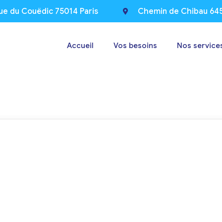
ue du Couëdic 75014 Paris
Chemin de Chibau 64
Accueil
Vos besoins
Nos service